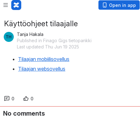
Open in app
Käyttöohjeet tilaajalle
Tanja Hakala
Published in Finago Gigs tietopankki
Last updated Thu Jun 19 2025
Tilaajan mobiilisovellus
Tilaajan websovellus
0
0
No comments